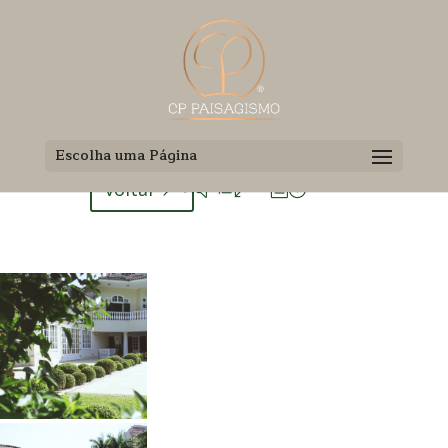
Casa Barra ◽ Rio de Janeiro RJ
Escolha uma Página
voltar