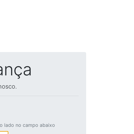
ança
nosco.
ao lado no campo abaixo