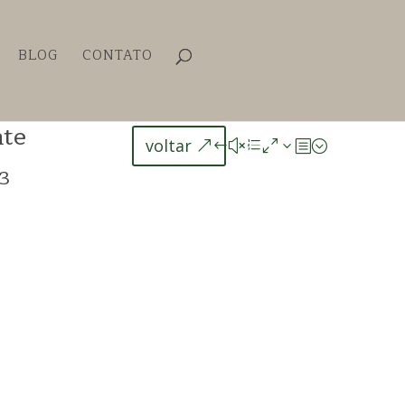
BLOG
CONTATO
nte
voltar
13