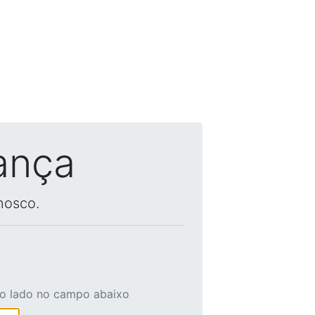
ança
nosco.
ao lado no campo abaixo