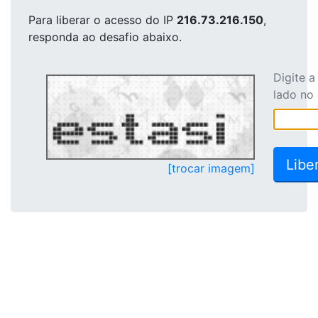
Para liberar o acesso
do IP
216.73.216.150
,
responda ao desafio abaixo.
Digite 
lado no
[trocar imagem]