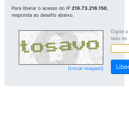
Para liberar o acesso
do IP
216.73.216.150
,
responda ao desafio abaixo.
Digite 
lado no
[trocar imagem]