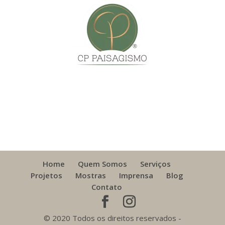
Home
Quem Somos
Serviços
Projetos
Mostras
Imprensa
Blog
Contato
© 2020 Todos os direitos reservados -