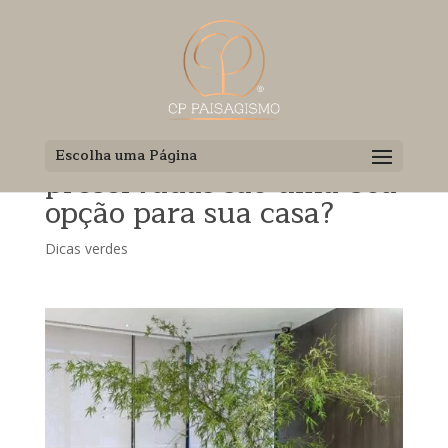
Por que as plantas
Escolha uma Página
preservadas são uma boa
opção para sua casa?
Dicas verdes